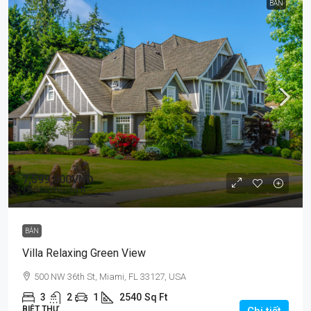
BÁN
7,599,000VNĐ
18,900VNĐ
/sq ft
BÁN
Villa Relaxing Green View
500 NW 36th St, Miami, FL 33127, USA
3
2
1
2540
Sq Ft
BIỆT THỰ