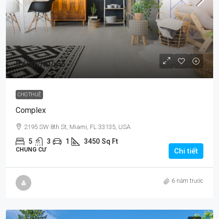
5,600VNĐ
/mo
CHO THUÊ
Complex
2195 SW 8th St, Miami, FL 33135, USA
5
3
1
3450
Sq Ft
CHUNG CƯ
Chi tiết
6 năm trước