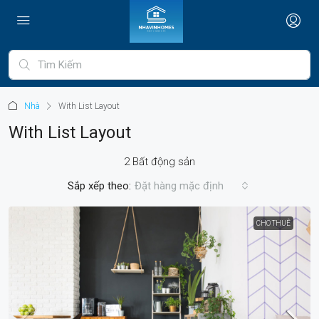
Nhà
With List Layout
With List Layout
2 Bất động sản
Sắp xếp theo:
Đặt hàng mặc định
CHO THUÊ