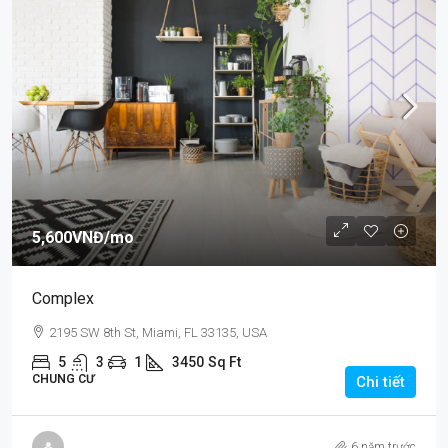
5,600VNĐ
/mo
Complex
2195 SW 8th St, Miami, FL 33135, USA
5
3
1
3450
Sq Ft
CHUNG CƯ
Chi tiết
6 năm trước