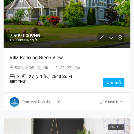
7,599,000VNĐ
18,900VNĐ
/sq ft
Villa Relaxing Green View
500 NW 36th St, Miami, FL 33127, USA
3
2
1
2540
Sq Ft
BIỆT THỰ
Chi tiết
Giám đốc kinh doanh 02
6 năm trước
CHO THUÊ