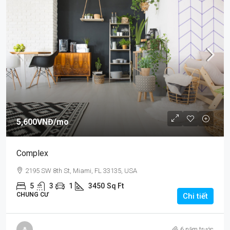
5,600VNĐ
/mo
Complex
2195 SW 8th St, Miami, FL 33135, USA
5
3
1
3450
Sq Ft
CHUNG CƯ
Chi tiết
6 năm trước