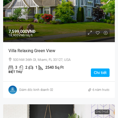
7,599,000VNĐ
18,900VNĐ
/sq ft
Villa Relaxing Green View
500 NW 36th St, Miami, FL 33127, USA
3
2
1
2540
Sq Ft
BIỆT THỰ
Chi tiết
Giám đốc kinh doanh 02
6 năm trước
CHO THUÊ